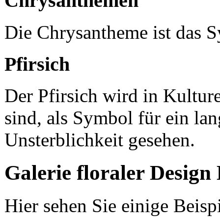
Chrysanthemen
Die Chrysantheme ist das S
Pfirsich
Der Pfirsich wird in Kultu
sind, als Symbol für ein la
Unsterblichkeit gesehen.
Galerie floraler Design
Hier sehen Sie einige Beisp