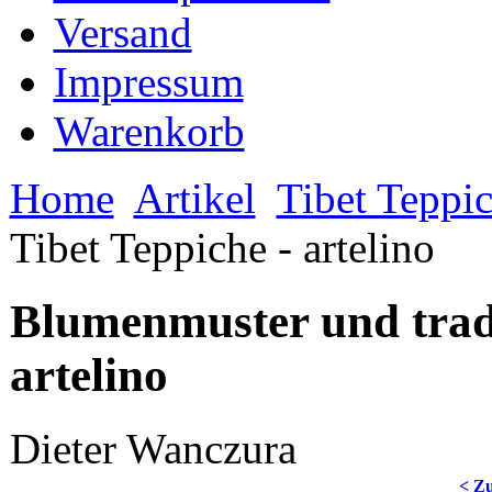
Versand
Impressum
Warenkorb
Home
Artikel
Tibet Teppi
Tibet Teppiche - artelino
Blumenmuster und tradi
artelino
Dieter Wanczura
< Z