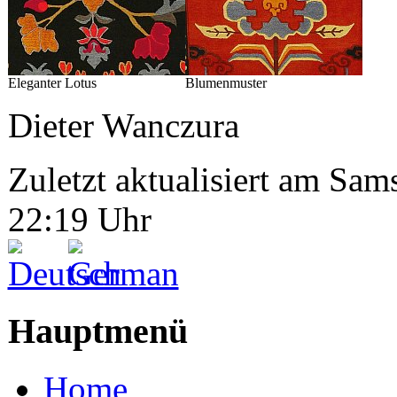
Eleganter Lotus
Blumenmuster
Dieter Wanczura
Zuletzt aktualisiert am Sa
22:19 Uhr
Hauptmenü
Home