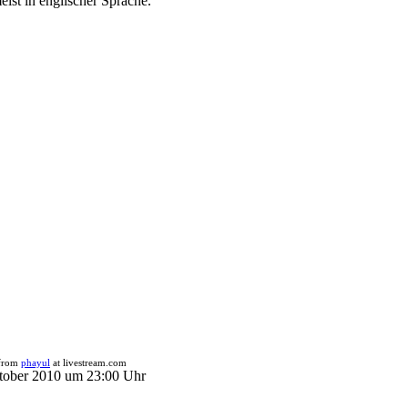
eist in englischer Sprache.
from
phayul
at livestream.com
Oktober 2010 um 23:00 Uhr