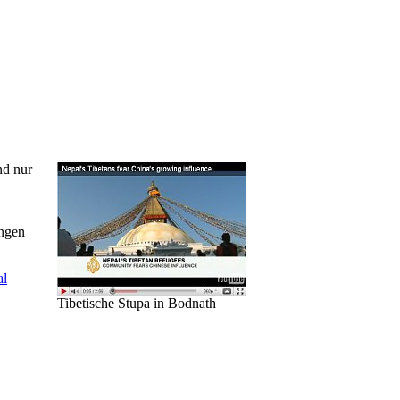
nd nur
ingen
al
Tibetische Stupa in Bodnath