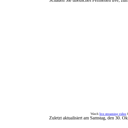
Schauen Sie tibetisches Fernsehen live, zum
Watch
live streaming video
Zuletzt aktualisiert am Samstag, den 30. 