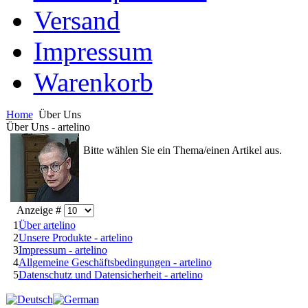
Versand
Impressum
Warenkorb
Home
Über Uns
Über Uns - artelino
Bitte wählen Sie ein Thema/einen Artikel aus.
Anzeige #
1
Über artelino
2
Unsere Produkte - artelino
3
Impressum - artelino
4
Allgemeine Geschäftsbedingungen - artelino
5
Datenschutz und Datensicherheit - artelino