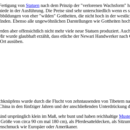
Fertigung von
Statuen
nach dem Prinzip der "verlorenen Wachsform" hat
chiede in der Ausführung. Die Preise sind sehr unterschiedlich wenn es 
bildungen von eher "wilden" Gottheiten, die nicht hoch in der westli
 finden. Ebenso alle ungewöhnlichen Darstellungen wie Gottheiten hoc
en aber offensichtlich nicht mehr viele neue Statuen produziert. Auch 
Mir wurde glaubhaft erzählt, dass etliche der Newari Handwerker nach
 Ort ausüben.
hknüpfens wurde durch die Flucht von zehntausenden von Tibetern na
China in den fünfziger Jahren und der anschließenden Unterdrückung 
ind ursprünglich klein im Maß, sehr bunt und haben reichhaltige
Muste
 Größe von circa 90 cm mal 180 cm), als Pferdesatteldecken, als Sitzun
denschmuck wie Europäer oder Amerikaner.