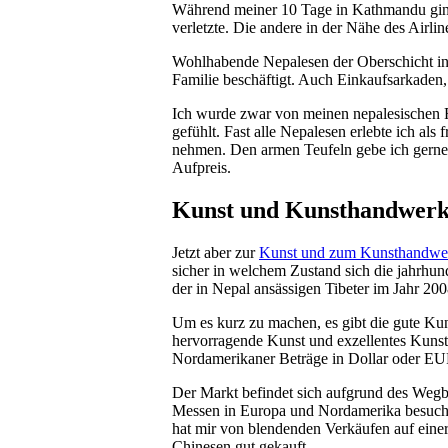
Während meiner 10 Tage in Kathmandu ging
verletzte. Die andere in der Nähe des Airli
Wohlhabende Nepalesen der Oberschicht i
Familie beschäftigt. Auch Einkaufsarkaden
Ich wurde zwar von meinen nepalesischen F
gefühlt. Fast alle Nepalesen erlebte ich als
nehmen. Den armen Teufeln gebe ich gerne 
Aufpreis.
Kunst und Kunsthandwer
Jetzt aber zur
Kunst und zum Kunsthandwe
sicher in welchem Zustand sich die jahrhun
der in Nepal ansässigen Tibeter im Jahr 200
Um es kurz zu machen, es gibt die gute Kun
hervorragende Kunst und exzellentes Kuns
Nordamerikaner Beträge in Dollar oder EUR
Der Markt befindet sich aufgrund des Wegb
Messen in Europa und Nordamerika besucht 
hat mir von blendenden Verkäufen auf einer
Chinesen gut gekauft.