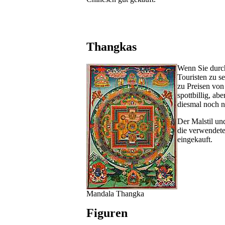
Thangkas
Wenn Sie durch
Touristen zu se
zu Preisen von
spottbillig, ab
diesmal noch n
Der Malstil un
die verwendete
eingekauft.
Mandala Thangka
Figuren