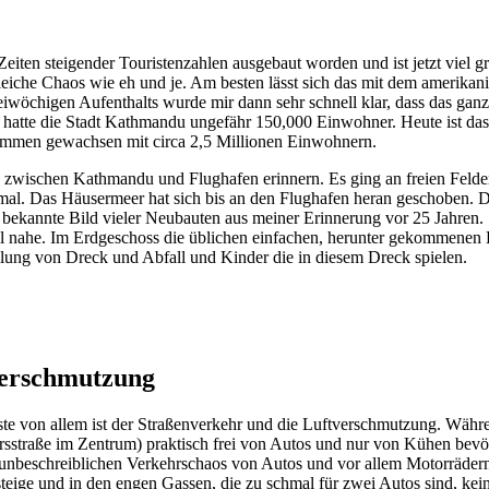
ten steigender Touristenzahlen ausgebaut worden und ist jetzt viel gr
gleiche Chaos wie eh und je. Am besten lässt sich das mit dem amerikan
wöchigen Aufenthalts wurde mir dann sehr schnell klar, dass das gan
n hatte die Stadt Kathmandu ungefähr 150,000 Einwohner. Heute ist da
ammen gewachsen mit circa 2,5 Millionen Einwohnern.
n zwischen Kathmandu und Flughafen erinnern. Es ging an freien Feld
mal. Das Häusermeer hat sich bis an den Flughafen heran geschoben. D
bekannte Bild vieler Neubauten aus meiner Erinnerung vor 25 Jahren. 
ll nahe. Im Erdgeschoss die üblichen einfachen, herunter gekommenen
ung von Dreck und Abfall und Kinder die in diesem Dreck spielen.
verschmutzung
te von allem ist der Straßenverkehr und die Luftverschmutzung. Wäh
sstraße im Zentrum) praktisch frei von Autos und nur von Kühen bevölk
unbeschreiblichen Verkehrschaos von Autos und vor allem Motorrädern.
eige und in den engen Gassen, die zu schmal für zwei Autos sind, kei