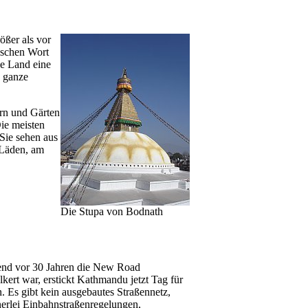
ößer als vor
ischen Wort
ze Land eine
s ganze
ern und Gärten
ie meisten
Sie sehen aus
 Läden, am
Die Stupa von Bodnath
rend vor 30 Jahren die New Road
ert war, erstickt Kathmandu jetzt Tag für
 Es gibt kein ausgebautes Straßennetz,
nerlei Einbahnstraßenregelungen,