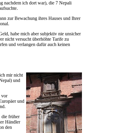
nachdem ich dort war), die 7 Nepali
aufsuchte.
nn zur Bewachung ihres Hauses und Ihrer
onal.
ld, habe mich aber subjektiv nie unsicher
rer nicht versucht überhöhte Tarife zu
rfen und verlangen dafür auch keinen
ich mir nicht
 Nepal) und
 vor
 Europäer und
nd.
 die früher
ter Händler
on den