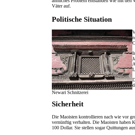
ähnliches Problem entstanden wie mit den
Väter auf.
Politische Situation
V
n
O
I
J
A
L
D
d
Newari Schnitzerei
Sicherheit
Die Maoisten kontrollieren nach wie vor gro
vernünftig verhalten. Die Maoisten haben 
100 Dollar. Sie stellen sogar Quittungen a