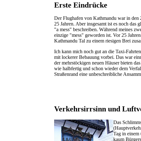
Erste Eindrücke
Der Flughafen von Kathmandu war in den Zei
25 Jahren. Aber insgesamt ist es noch das 
"a mess" beschreiben. Während meines zwei
einzige "mess" geworden ist. Vor 25 Jahre
Kathmandu Tal zu einem riesigen Brei zus
Ich kann mich noch gut an die Taxi-Fahrte
mit lockerer Bebauung vorbei. Das war ein
der mehrstöckigen neuen Häuser bieten das 
wie halbfertig und schon wieder dem Verfa
Straßenrand eine unbeschreibliche Ansamml
Verkehrsirrsinn und Luft
Das Schlimms
(Hauptverkehr
Tag in einem 
kaum Bürgerst