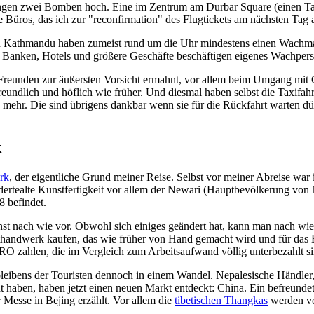
en zwei Bomben hoch. Eine im Zentrum am Durbar Square (einen Tag 
ne Büros, das ich zur "reconfirmation" des Flugtickets am nächsten Tag 
n Kathmandu haben zumeist rund um die Uhr mindestens einen Wachma
, Banken, Hotels und größere Geschäfte beschäftigen eigenes Wachpers
reunden zur äußersten Vorsicht ermahnt, vor allem beim Umgang mit Ge
 freundlich und höflich wie früher. Und diesmal haben selbst die Taxifah
mehr. Die sind übrigens dankbar wenn sie für die Rückfahrt warten dü
k
rk
, der eigentliche Grund meiner Reise. Selbst vor meiner Abreise war 
dertealte Kunstfertigkeit vor allem der Newari (Hauptbevölkerung von
8 befindet.
st nach wie vor. Obwohl sich einiges geändert hat, kann man nach wie
thandwerk kaufen, das wie früher von Hand gemacht wird und für das
O zahlen, die im Vergleich zum Arbeitsaufwand völlig unterbezahlt si
leibens der Touristen dennoch in einem Wandel. Nepalesische Händler,
haben, haben jetzt einen neuen Markt entdeckt: China. Ein befreunde
 Messe in Bejing erzählt. Vor allem die
tibetischen Thangkas
werden v