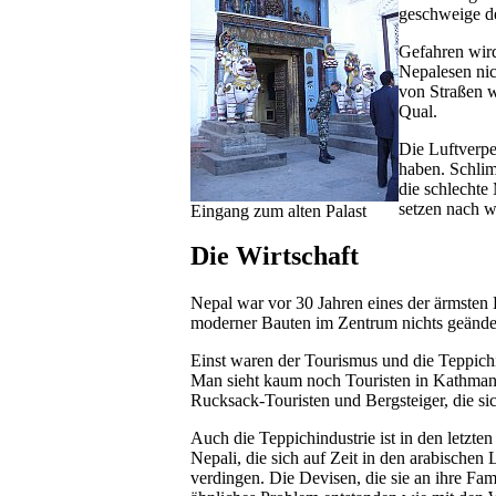
geschweige d
Gefahren wird
Nepalesen nic
von Straßen w
Qual.
Die Luftverpe
haben. Schlim
die schlechte
setzen nach 
Eingang zum alten Palast
Die Wirtschaft
Nepal war vor 30 Jahren eines der ärmsten L
moderner Bauten im Zentrum nichts geändert
Einst waren der Tourismus und die Teppichi
Man sieht kaum noch Touristen in Kathman
Rucksack-Touristen und Bergsteiger, die sic
Auch die Teppichindustrie ist in den letzte
Nepali, die sich auf Zeit in den arabischen
verdingen. Die Devisen, die sie an ihre Fa