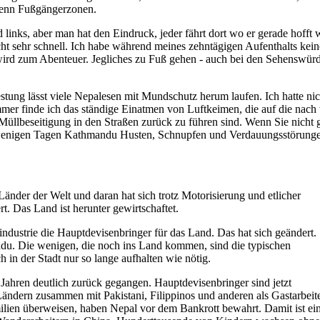
enn Fußgängerzonen.
 links, aber man hat den Eindruck, jeder fährt dort wo er gerade hofft
ht sehr schnell. Ich habe während meines zehntägigen Aufenthalts kei
ird zum Abenteuer. Jegliches zu Fuß gehen - auch bei den Sehenswür
stung lässt viele Nepalesen mit Mundschutz herum laufen. Ich hatte n
mer finde ich das ständige Einatmen von Luftkeimen, die auf die nach
 Müllbeseitigung in den Straßen zurück zu führen sind. Wenn Sie nicht 
wenigen Tagen Kathmandu Husten, Schnupfen und Verdauungsstörunge
änder der Welt und daran hat sich trotz Motorisierung und etlicher
. Das Land ist herunter gewirtschaftet.
ndustrie die Hauptdevisenbringer für das Land. Das hat sich geändert.
du. Die wenigen, die noch ins Land kommen, sind die typischen
h in der Stadt nur so lange aufhalten wie nötig.
n Jahren deutlich zurück gegangen. Hauptdevisenbringer sind jetzt
 Ländern zusammen mit Pakistani, Filippinos und anderen als Gastarbeit
milien überweisen, haben Nepal vor dem Bankrott bewahrt. Damit ist ei