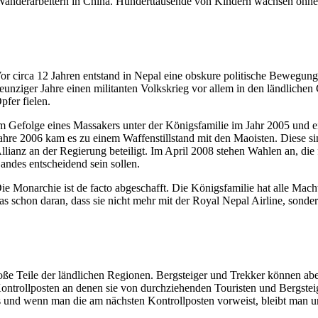
 Wanderarbeitern in China. Hunderttausende von Kindern wachsen ohne
or circa 12 Jahren entstand in Nepal eine obskure politische Bewegung 
eunziger Jahre einen militanten Volkskrieg vor allem in den ländlich
pfer fielen.
m Gefolge eines Massakers unter der Königsfamilie im Jahr 2005 und
ahre 2006 kam es zu einem Waffenstillstand mit den Maoisten. Diese s
llianz an der Regierung beteiligt. Im April 2008 stehen Wahlen an, die 
andes entscheidend sein sollen.
ie Monarchie ist de facto abgeschafft. Die Königsfamilie hat alle Mac
as schon daran, dass sie nicht mehr mit der Royal Nepal Airline, sond
ße Teile der ländlichen Regionen. Bergsteiger und Trekker können aber 
Kontrollposten an denen sie von durchziehenden Touristen und Bergste
us und wenn man die am nächsten Kontrollposten vorweist, bleibt man un