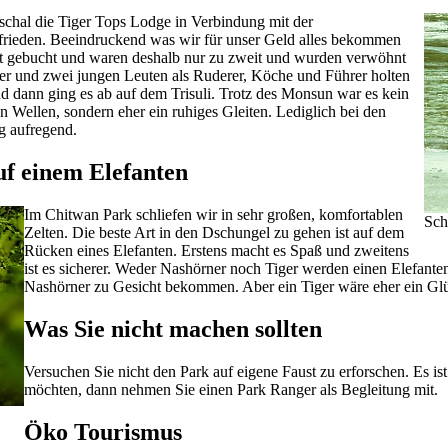
uschal die Tiger Tops Lodge in Verbindung mit der
frieden. Beeindruckend was wir für unser Geld alles bekommen
it gebucht und waren deshalb nur zu zweit und wurden verwöhnt
rer und zwei jungen Leuten als Ruderer, Köche und Führer holten
 dann ging es ab auf dem Trisuli. Trotz des Monsun war es kein
n Wellen, sondern eher ein ruhiges Gleiten. Lediglich bei den
g aufregend.
uf einem Elefanten
Im Chitwan Park schliefen wir in sehr großen, komfortablen
Sch
Zelten. Die beste Art in den Dschungel zu gehen ist auf dem
Rücken eines Elefanten. Erstens macht es Spaß und zweitens
ist es sicherer. Weder Nashörner noch Tiger werden einen Elefanten
Nashörner zu Gesicht bekommen. Aber ein Tiger wäre eher ein Glüc
Was Sie nicht machen sollten
Versuchen Sie nicht den Park auf eigene Faust zu erforschen. Es is
möchten, dann nehmen Sie einen Park Ranger als Begleitung mit.
Öko Tourismus