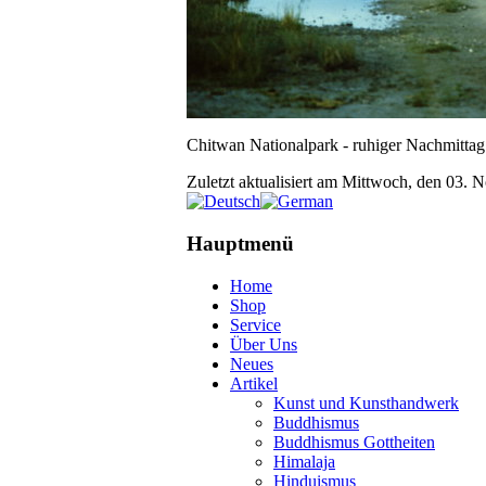
Chitwan Nationalpark - ruhiger Nachmittag
Zuletzt aktualisiert am Mittwoch, den 03
Hauptmenü
Home
Shop
Service
Über Uns
Neues
Artikel
Kunst und Kunsthandwerk
Buddhismus
Buddhismus Gottheiten
Himalaja
Hinduismus