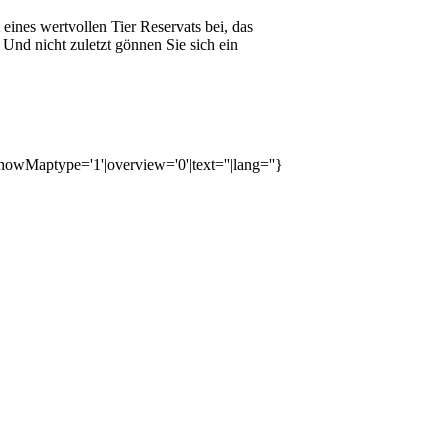
eines wertvollen Tier Reservats bei, das
nd nicht zuletzt gönnen Sie sich ein
owMaptype='1'|overview='0'|text=''|lang=''}