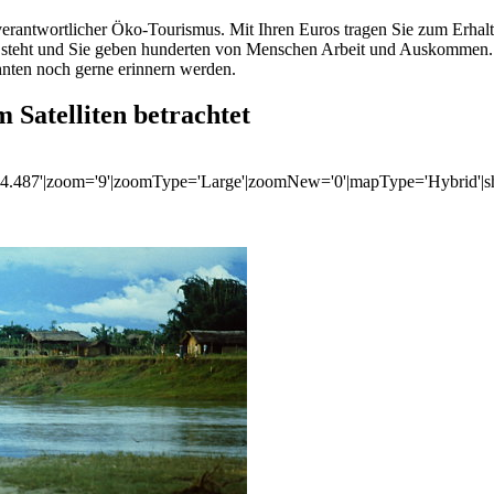
erantwortlicher Öko-Tourismus. Mit Ihren Euros tragen Sie zum Erhalt 
s steht und Sie geben hunderten von Menschen Arbeit und Auskommen. U
ehnten noch gerne erinnern werden.
 Satelliten betrachtet
='84.487'|zoom='9'|zoomType='Large'|zoomNew='0'|mapType='Hybrid'|sh