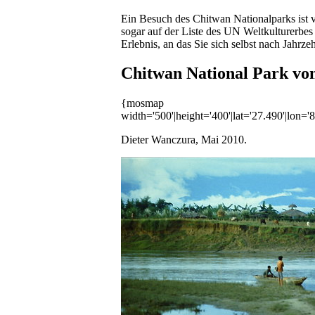
Ein Besuch des Chitwan Nationalparks ist v
sogar auf der Liste des UN Weltkulturerbe
Erlebnis, an das Sie sich selbst nach Jahrz
Chitwan National Park vom
{mosmap
width='500'|height='400'|lat='27.490'|lon
Dieter Wanczura, Mai 2010.