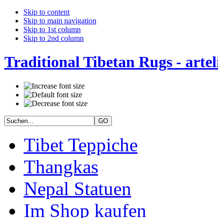
Skip to content
Skip to main navigation
Skip to 1st column
Skip to 2nd column
Traditional Tibetan Rugs - artel
Tibet Teppiche
Thangkas
Nepal Statuen
Im Shop kaufen