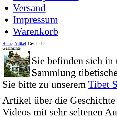
Versand
Impressum
Warenkorb
Home
Artikel
Geschichte
Geschichte
Sie befinden sich in
Sammlung tibetisch
Sie bitte zu unserem
Tibet 
Artikel über die Geschichte 
Videos mit sehr seltenen A