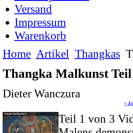
Versand
Impressum
Warenkorb
Home
Artikel
Thangkas
Th
Thangka Malkunst Teil I
Dieter Wanczura
< Z
Teil 1 von 3 Vi
Malens demonstr