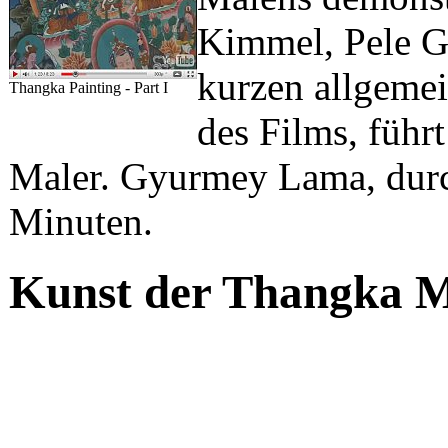
Kimmel, Pele G
kurzen allgeme
Thangka Painting - Part I
des Films, führ
Maler. Gyurmey Lama, durc
Minuten.
Kunst der Thangka M