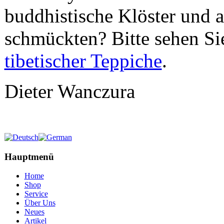
buddhistische Klöster und a
schmückten? Bitte sehen Si
tibetischer Teppiche
.
Dieter Wanczura
Hauptmenü
Home
Shop
Service
Über Uns
Neues
Artikel